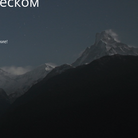
ческом
ние!