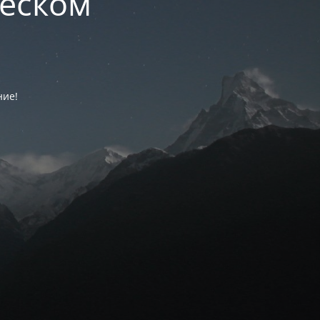
ческом
ние!