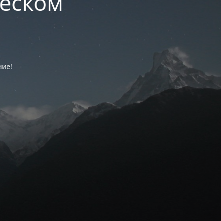
ческом
ние!