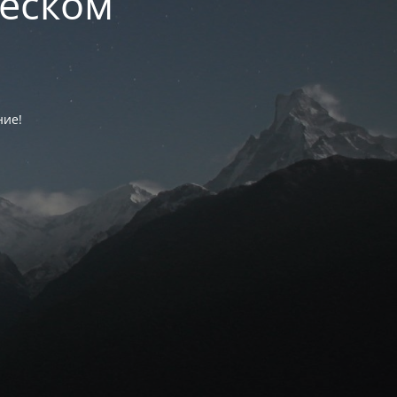
ческом
ние!