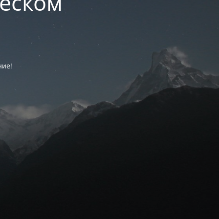
ческом
ние!