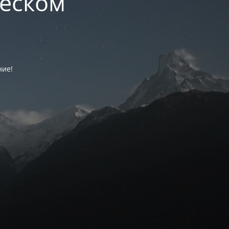
ческом
ние!