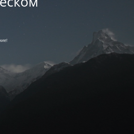
ческом
ние!