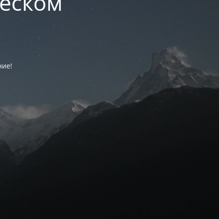
ческом
ние!