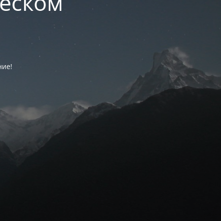
ческом
ние!