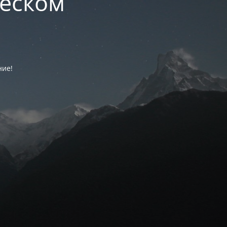
ческом
ние!