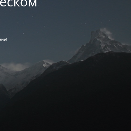
ческом
ние!