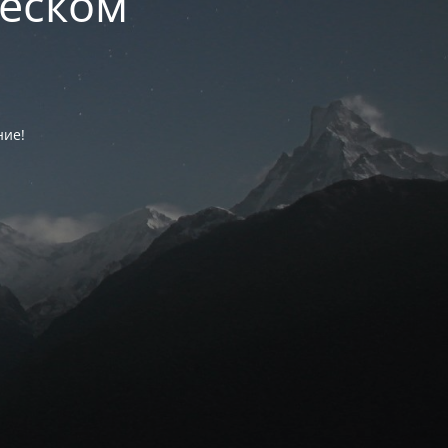
ческом
ние!