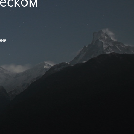
ческом
ние!