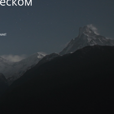
ческом
ние!