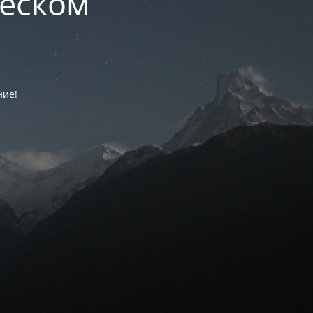
ческом
ние!