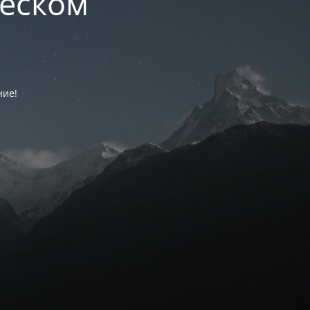
ческом
ние!