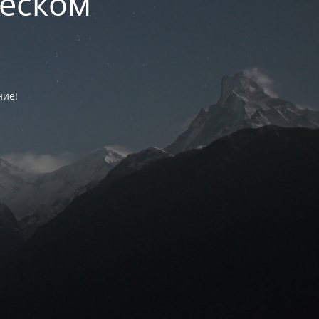
ческом
ние!